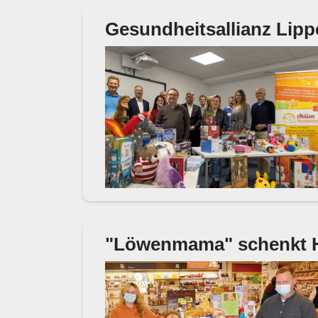
Gesundheitsallianz Lip
"Löwenmama" schenkt 