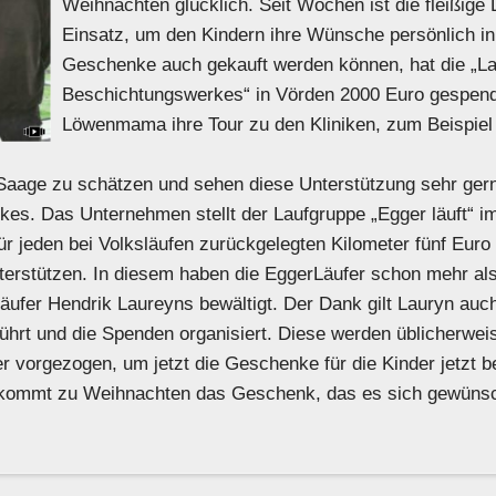
Weihnachten glücklich. Seit Wochen ist die fleißig
Einsatz, um den Kindern ihre Wünsche persönlich in 
Geschenke auch gekauft werden können, hat die „L
Beschichtungswerkes“ in Vörden 2000 Euro gespend
Löwenmama ihre Tour zu den Kliniken, zum Beispiel i
aage zu schätzen und sehen diese Unterstützung sehr gern
es. Das Unternehmen stellt der Laufgruppe „Egger läuft“ i
 jeden bei Volksläufen zurückgelegten Kilometer fünf Euro 
nterstützen. In diesem haben die EggerLäufer schon mehr als
 Läufer Hendrik Laureyns bewältigt. Der Dank gilt Lauryn au
 führt und die Spenden organisiert. Diese werden üblicherwe
vorgezogen, um jetzt die Geschenke für die Kinder jetzt b
ekommt zu Weihnachten das Geschenk, das es sich gewünsc