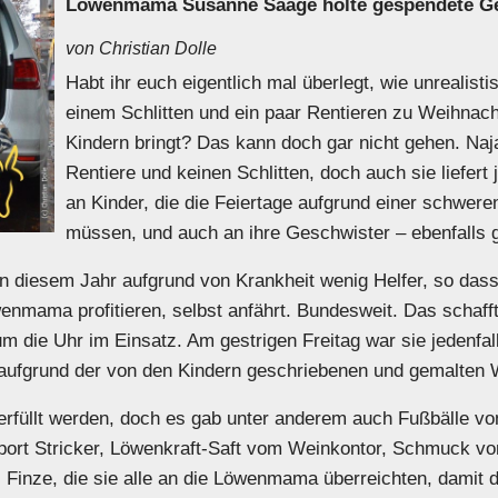
Löwenmama Susanne Saage holte gespendete Ge
von Christian Dolle
Habt ihr euch eigentlich mal überlegt, wie unrealisti
einem Schlitten und ein paar Rentieren zu Weihna
Kindern bringt? Das kann doch gar nicht gehen. Na
Rentiere und keinen Schlitten, doch auch sie liefe
an Kinder, die die Feiertage aufgrund einer schwere
müssen, und auch an ihre Geschwister – ebenfalls g
n diesem Jahr aufgrund von Krankheit wenig Helfer, so dass
enmama profitieren, selbst anfährt. Bundesweit. Das schafft 
m die Uhr im Einsatz. Am gestrigen Freitag war sie jedenfall
ufgrund der von den Kindern geschriebenen und gemalten 
erfüllt werden, doch es gab unter anderem auch Fußbälle vo
ersport Stricker, Löwenkraft-Saft vom Weinkontor, Schmuck vo
ze, die sie alle an die Löwenmama überreichten, damit die